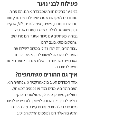
פעילות לבני נוער
בני נוער צריכים חוויה שמכבדת אותם. הם פחות 
מתחברים למקומות שמרגישים ילדותיים מדי, ויותר 
מחפשים תחרות, גיימינג, סימולטורים, VR, ארקייד 
ותוכן שאפשר לצלם. כשיש במתחם אנרגיה 
גבוהה ומשחקים עם ניקוד ואתגר, הם מרגישים 
שהמקום מתאים גם להם.
עבור הורים, זה יתרון גדול. במקום לשלוח את 
הנוער לחפש מה לעשות לבד, אפשר לבחור 
אטרקציה משפחתית באילת שגם בני נוער באמת 
רוצים להיות בה.
איך גם ההורים משתתפים?
אחד המדדים הטובים לאטרקציה משפחתית הוא 
האם ההורים עומדים בצד או נכנסים למשחק. 
באולינג, משחקי ספורט, סימולטורים וארקייד 
יכולים להפוך את ההורה לשחקן. לא חייבים להיות 
גיימרים כדי ליהנות מתחרות קצרה מול הילדים.
הרגעים האלה הם לפעמים החלק הכי טוב 