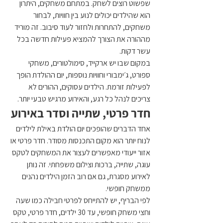
שפשוט רוצים לשחק. במתחם משחקים, היתרון 
הוא שהילדים יכולים לנוע בין חוויות, לבחור 
משחקים, להתחרות ולחזור לעוד סיבוב. זה מוריד 
מההורה את הצורך להמציא פעילות חדשה בכל 
עשר דקות.
במקום שבו יש ארקייד, סימולטורים, משחקי 
ספורט, ג׳ימבורי וחוויות נוספות, יום ההולדת הופך 
לפעילות זורמת. הילדים עסוקים, ההורים לא 
צריכים לנהל כל רגע, והאירוע מרגיש טבעי יותר.
חדר פרטי, שתייה וסדר באירוע
אחד הדברים שהופכים יום הולדת באילת לילדים 
לנוח יותר הוא מקום התכנסות מסודר. חדר פרטי או 
אזור ייעודי מאפשרים לעצור את המשחקים לטקס 
עוגה, שתייה, ברכות וצילום משפחתי. זה נותן 
לאירוע מסגרת, גם אם רוב הזמן הילדים נהנים 
ממשחק חופשי.
לפי הבריף, יש להתייחס לפרטי חבילה כמו שעה 
וחצי משחק חופשי, עד 30 ילדים, חדר פרטי, טקס 