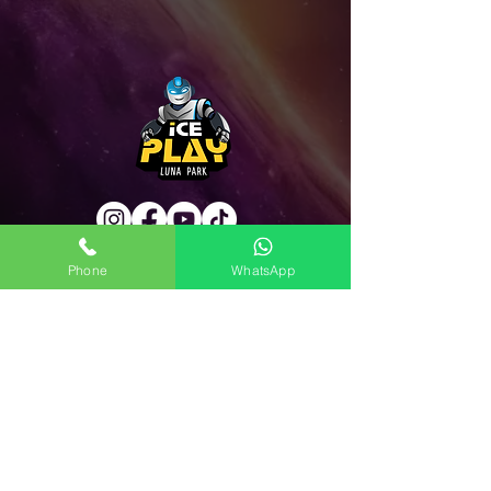
Phone
WhatsApp
פרטים
אייס פליי
קניון אייס מול אילת קומה תחתונה
טל:
08-9708787
מייל:
iceplay.eilat@gmail.com
פתוח א'-ה 10:00-23:00 | יום ו' 10:00-16:30