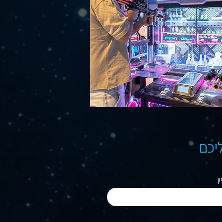
ליכם
ן