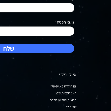
נושא הפניה
שלח
אייס-פליי
א
יום הולדת באייס-פליי
מ
האטרקציות שלנו
ג
קבוצות ואירועי חברה
ס
צור קשר​
מ