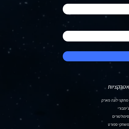
טרקציות
תקני לונה פארק
'ימבורי
ימולטורים
שחקי ספורט