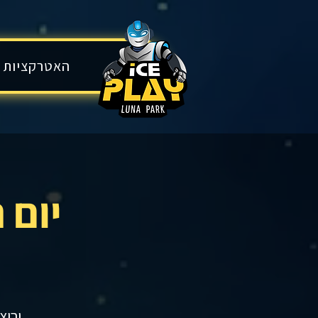
בית
האטרקציות 
יום 
ורוצ