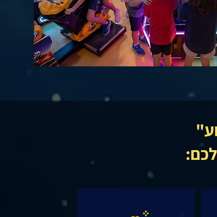
וע"
כם:​