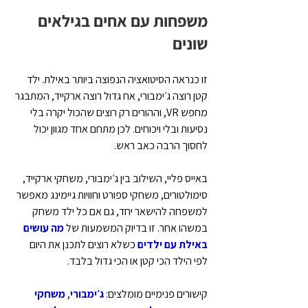
משפחות עם אחים בגילאים 
שונים
זו כנראה הסיטואציה הנפוצה ביותר באילת. ילד 
קטן רוצה ג׳ימבורי, אח גדול רוצה ארקייד, המתבגר 
מחפש VR, וההורים רק רוצים שהכול יקרה בלי 
נסיעות ובלי ויכוחים. לכן מתחם אחד מגוון יכול 
לחסוך הרבה כאב ראש.
באייס פליי, השילוב בין ג׳ימבורי, משחקי ארקייד, 
סימולטורים, משחקי ספורט וחוויות גיימינג מאפשר 
למשפחה להישאר יחד, גם אם כל ילד משחק 
במשהו אחר. זו בדיוק המשמעות של 
מה עושים 
באילת עם ילדים
 כשלא רוצים לתכנן את היום 
לפי הילד הכי קטן או הכי גדול בלבד.
קישורים פנימיים מומלצים: 
ג׳ימבורי
, 
משחקי 