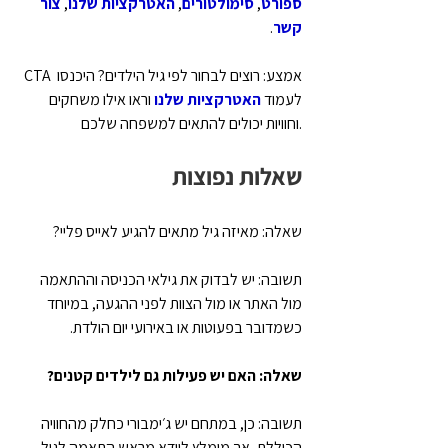
ספורט
, 
סימולטורים
, 
האטרקציות שלנו
, 
צור 
קשר
.
CTA אמצע: רוצים לבחור לפי גיל הילדים? היכנסו 
לעמוד 
האטרקציות שלנו
 וראו אילו משחקים 
וחוויות יכולים להתאים למשפחה שלכם.
שאלות נפוצות
שאלה: מאיזה גיל מתאים להגיע לאייס פליי?
תשובה: יש לבדוק את גילאי הכניסה וההתאמה 
מול האתר או מול הצוות לפני ההגעה, במיוחד 
כשמדובר בפעוטות או באירועי יום הולדת.
שאלה: האם יש פעילות גם לילדים קטנים?
תשובה: כן, במתחם יש ג׳ימבורי כחלק מהחוויה 
הכוללת, אך מומלץ לוודא מראש התאמה לגיל 