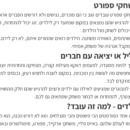
חקי ספורט
קי ספורט עובדים טוב כי הם מוכרים, נגישים ולא דורשים הסברים ארוכי
הרגיש שהם נמצאים במקום שמיועד רק לילדים. זוג יכול להתחרות, קב
יכולים לשחק מול הילדים.
תתפים, האווירה משתנה. הילדים רואים שההורים איתם, לא רק לידם.
 מקבל אנרגיה של משחק אמיתי.
ליל או יציאה עם חברים
ריך להיות מסעדה. לפעמים דווקא פעילות קצרה, מצחיקה ותחרותית יוצרת
חפשים מה לעשות בין תוכניות. במקום לשבת ולחפש רעיון, נכנסים למ
מתקדם לבד.
למבוגרים שמגיעים לאילת עם ילדים ורוצים להרגיש שהם חלק מהחוויה.
טרף, להתחרות או לבחור משחק שמתאים גם לכם.
לדים - למה זה עובד?
א אחד הפורמטים הכי פשוטים והכי מוצלחים. הוא לא דורש הכנה, הוא מצ
ו לעולם שלהם. באייס פליי, משחקי ארקייד, ספורט, סימולטורים ובאול