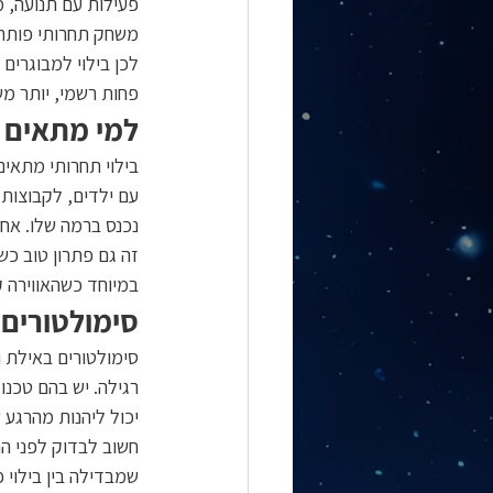
פעילות עם תנועה, 
משחק תחרותי פותר א
לכן בילוי למבוגרים 
פחות רשמי, יותר מש
למי מתאים ב
בילוי תחרותי מתאים
עם ילדים, לקבוצות
נכנס ברמה שלו. אחד
זה גם פתרון טוב כש
במיוחד כשהאווירה ק
סימולטורים ו-VR כחוויה למבו
רגילה. יש בהם טכנו
יכול ליהנות מהרגע 
חשוב לבדוק לפני הה
שמבדילה בין בילוי 