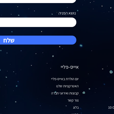
נושא הפניה
שלח
אייס-פליי
א
יום הולדת באייס-פליי
מ
האטרקציות שלנו
ג
קבוצות ואירועי חברה
ס
צור קשר​
מ
בלוג
מ