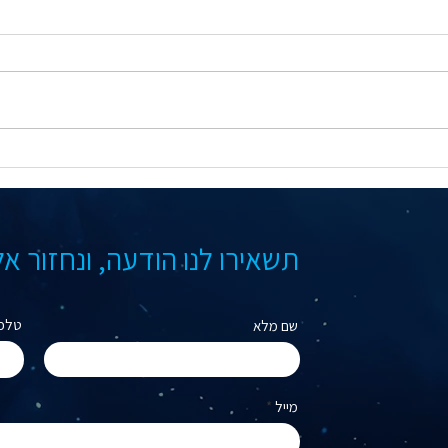
- איך
אטרקציות באייסמול אילת - מה
סיקו
עושים בקניון מעבר לקניות?
תשאירו לנו הודעה, ונחזור א
טלפו
שם מלא
מייל