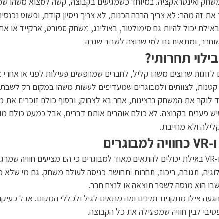
משחק ואינטראקציה. במיוחד כשמגיעים בקבוצה, קשה למצוא משהו שכו
ת זה מהר: לא צריך הרבה הכנות, לא צריך ניסיון קודם, ופשוט נכנסים 
באילת יכול להיות גם סימולטור, באולינג, משחק ספורט, ארקייד או אתג
וחרר, ומתאים גם למי שרוצה לשבור שגרה.
ילוי תחרותי?
 לזוגות שרוצים משהו קליל, לחברים שמחפשים פעילות לפני או אחרי א
 קטנות, לצוותים ולמבוגרים שמעדיפים לעשות משהו במקום רק לשבת. 
 לוקח את המשחק ברצינות, אחר בא לצחוק, ובסוף כולם זוכרים את מי 
יש פערים בקבוצה. לא כולם אוהבים אותם דברים, אבל כמעט כולם מו
לילה ולא מחייבת.
גרים
סימולטורים באילת ו-VR באילת יכולים להתאים מאוד למבוגרים כי הם מציעים חוויה
לוגיה, תגובה, ריכוז, תחרות ותחושת כניסה לעולם משחק. גם מי שלא מ
שבו הוא מנסה לשפר תוצאה או לנצח חבר.
געה אילו מתקנים זמינים ומה מתאים לגיל ולכללי המקום. אבל כעיקרון,
פסיבי לבין חוויה שמפעילה את כל הקבוצה.