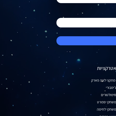
טרקציות
תקני לונה פארק
'ימבורי
ימולטורים
שחקי ספורט
שחקי לחימה